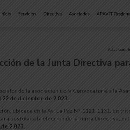
Inicio
Servicios
Directiva
Asociados
APAVIT Regiona
Actualizado h
ción de la Junta Directiva par
ociales de la asociación de la Convocatoria a la As
l
22 de diciembre de 2,023.
ción, ubicada en la Av. La Paz N° 1121-1131, distrit
para postular a la elección de la Junta Directiva, ent
 de 2,023.