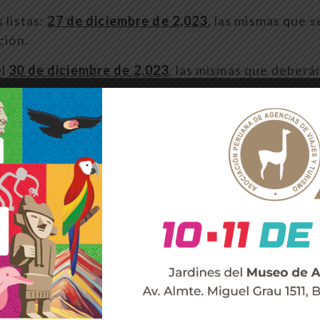
 listas:
27 de diciembre de 2,023
, las mismas que s
ción.
el
30 de diciembre de 2,023
, las mismas que deberá
aciones:
02 de enero de 2,024
.
ciales de la asociación de Listas aptas para las
as aptas:
08 de enero de 2,024
.
lecciones:
15 de enero de 2,024
, entre las 09:00 y
 las 16: 30 y 18:00 horas.
ciones:
15 de enero de 2,024
, a las 18:30 horas.