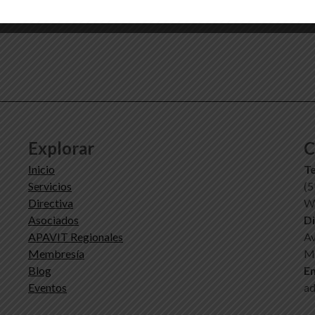
Explorar
C
Inicio
Te
Servicios
(5
Directiva
Wh
Asociados
Di
APAVIT Regionales
Av
Membresía
Mi
Blog
Em
Eventos
ad