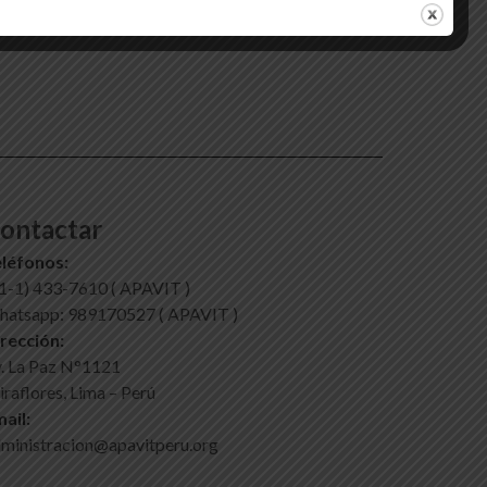
ontactar
léfonos:
1-1) 433-7610 ( APAVIT )
atsapp: 989170527 ( APAVIT )
rección:
. La Paz N°1121
raflores, Lima – Perú
ail:
ministracion@apavitperu.org