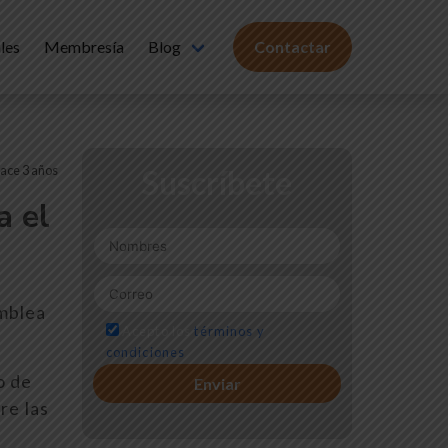
les
Membresía
Blog
Contactar
ace 3 años
Suscríbete
a el
amblea
Acepto los
términos y
condiciones
o de
re las