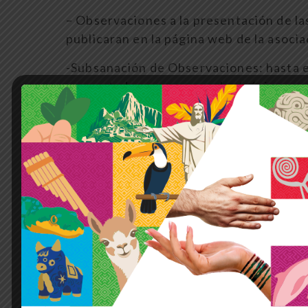
– Observaciones a la presentación de las
publicaran en la página web de la asocia
-Subsanación de Observaciones: hasta 
presentadas por correo electrónico.
– Absolución de Subsanación de Observ
– Publicación en la página web y redes so
elecciones:
04 de enero de 2,024
.
– Acreditación de Personeros de las list
– Asamblea General Extraordinaria de E
horas.
– Escrutinio de los votos emitidos, entre
– Publicación de resultados de las Elec