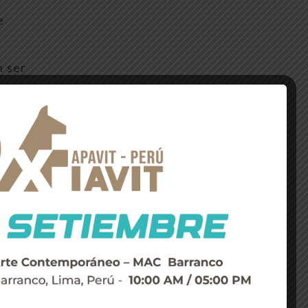
e
n ser
 16:00